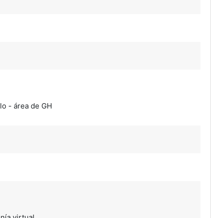
lo - área de GH
nía virtual.