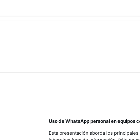
empak
Uso de WhatsApp personal en equipos co
Esta presentación aborda los principale
laborales: fuga de información, falta de c