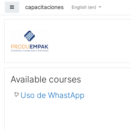
Skip to main content
capacitaciones
Side panel
English ‎(en)‎
Capacitaciones Produ
Available courses
Uso de WhastApp